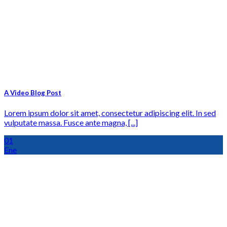
A Video Blog Post
Lorem ipsum dolor sit amet, consectetur adipiscing elit. In sed
vulputate massa. Fusce ante magna, [...]
01
Ene