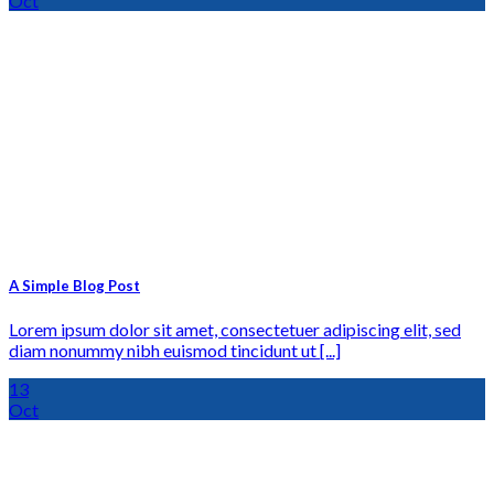
Oct
A Simple Blog Post
Lorem ipsum dolor sit amet, consectetuer adipiscing elit, sed
diam nonummy nibh euismod tincidunt ut [...]
13
Oct