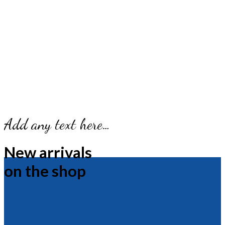
Add any text here…
New arrivals
on the shop
Browse