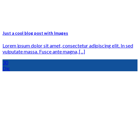
Just a cool blog post with Images
Lorem ipsum dolor sit amet, consectetur adipiscing elit. In sed
vulputate massa. Fusce ante magna, [...]
30
Dic