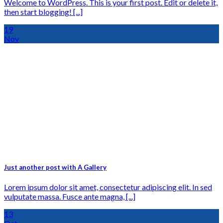
Welcome to WordPress. This is your first post. Edit or delete it,
then start blogging! [...]
19
Nov
Just another post with A Gallery
Lorem ipsum dolor sit amet, consectetur adipiscing elit. In sed
vulputate massa. Fusce ante magna, [...]
13